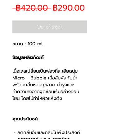
Regular
Sale
 ฿420.00 
฿290.00
Price
Price
Out of Stock
ขนาด : 100 ml.
ข้อมูลผลิตภัณฑ์ 
เนื้อเจลเปลี่ยนเป็นฟองที่ละเอียดนุ่ม 
Micro - Bubble เมื่อสัมผัสกับน้ำ 
พร้อมกลิ่นหอมกุหลาบ บำรุงและ
ทำความสะอาดจุดซ่อนเร้นอย่างอ่อน
โยน โดยไม่ทำให้ผิวแห้งตึง 
คุณประโยชน์ 
 • ลดกลิ่นอับและกลิ่นไม่พึงประสงค์