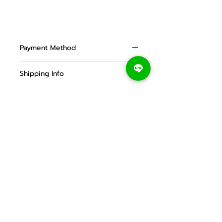
Payment Method
สามารถชำระเงินออนไลน์ผ่านเว็บไซต์ 
Shipping Info
ผ่าน 
GB Primepay (Payment 
Gateway)
 ซึ่งรอบรับการชำระเงินผ่าน
🚚จัดส่งฟรี EMS สำหรับการสั่งซื้อครบ 
บัตรเครดิตและบัตรเดบิต โดย GB 
500 บาท  ได้รับของ 2-3 วันทำการ
Prime Pay สามารถ รองรับการใช้งานได้
ทั้งบัตร วีซ่า (Visa), มาสเตอร์การ์ด 
(MasterCard), เจซีบี (JCB) และ 
อเมริกันเอ็กเพรส (AMEX) ทั้งไทยและ
ต่างประเทศ, ชำระผ่านคิวอาร์เงินสด/คิว
INNER ALWAYS HEALTHY
อาร์พร้อมเพย์ นอกจากนี้ยังรองรับ E-
Address
Wallet และ อื่นๆ
บริษัท อินอ
า เนเชอรัล จำกัด
30/
87 หมู่บ้านนลิน อเวนิว
5
ถนนสามวา
เขตมีนบุรี แขวงมีนบุรี
กรุงเทพ 10510
Email