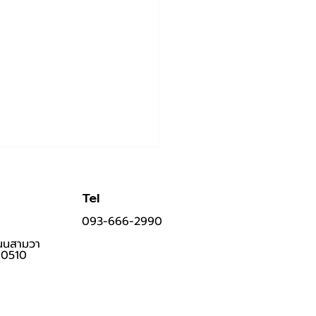
Tel
093-6
6
6-2990
นนสามวา
10510
 INAH น้ำยาล้างจุดซ่อนเร้น