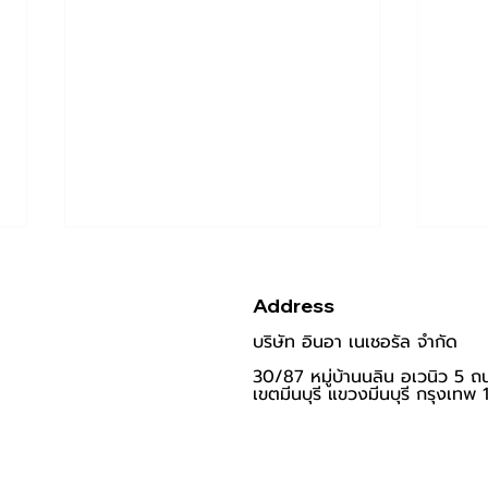
Address
บริษัท อินอ
า เนเชอรัล จำกัด
30/
87 หมู่บ้านนลิน อเวนิว
5
ถ
เขตมีนบุรี แขวงมีนบุรี
กรุงเทพ 
[ Review ] รีวิวไอเทมดูแลน้อง
รีวิว
สาวออร์แกนิค INAH อ่อนโยน
🫧