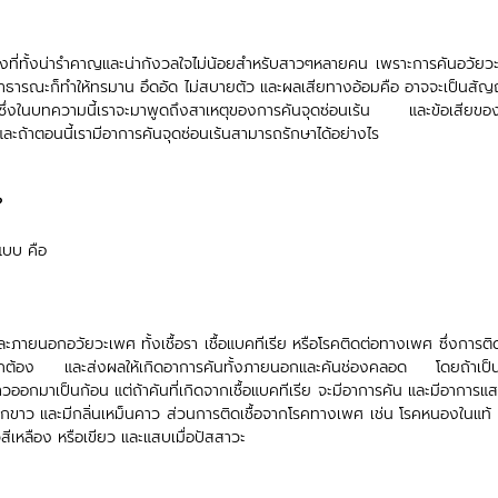
ื่องที่ทั้งน่ารำคาญและน่ากังวลใจไม่น้อยสำหรับสาวๆหลายคน เพราะการคันอวัย
สาธารณะก็ทำให้ทรมาน อึดอัด ไม่สบายตัว และผลเสียทางอ้อมคือ อาจจะเป็นส
ซึ่งในบทความนี้เราจะมาพูดถึงสาเหตุของการคันจุดซ่อนเร้น  และข้อเสียของ
และถ้าตอนนี้เรามีอาการคันจุดซ่อนเร้นสามารถรักษาได้อย่างไร
?
แบบ คือ 
และภายนอกอวัยวะเพศ ทั้งเชื้อรา เชื้อแบคทีเรีย หรือโรคติดต่อทางเพศ ซึ่งการติดเช
่ถูกต้อง และส่งผลให้เกิดอาการคันทั้งภายนอกและคันช่องคลอด โดยถ้าเป็นการ
อกมาเป็นก้อน แต่ถ้าคันที่เกิดจากเชื้อแบคทีเรีย จะมีอาการคัน และมีอาการแสบ
มีตกขาว และมีกลิ่นเหม็นคาว ส่วนการติดเชื้อจากโรคทางเพศ เช่น โรคหนองในแท้ 
ีเหลือง หรือเขียว และแสบเมื่อปัสสาวะ