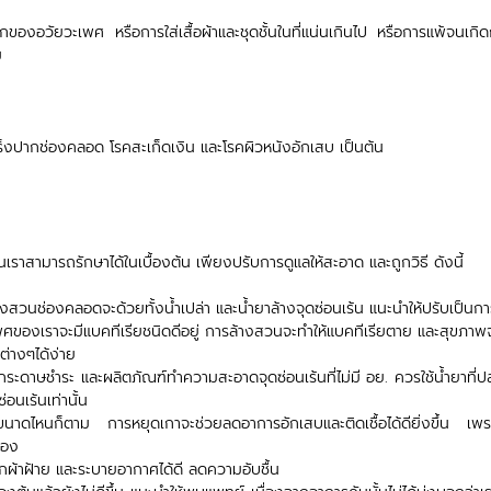
งอวัยวะเพศ หรือการใส่เสื้อผ้าและชุดชั้นในที่แน่นเกินไป หรือการแพ้จนเกิ
ม
เร็งปากช่องคลอด โรคสะเก็ดเงิน และโรคผิวหนังอักเสบ เป็นต้น 
ร้นเราสามารถรักษาได้ในเบื้องต้น เพียงปรับการดูแลให้สะอาด และถูกวิธี ดังนี้
างสวนช่องคลอดจะด้วยทั้งน้ำเปล่า และน้ำยาล้างจุดซ่อนเร้น แนะนำให้ปรับเป็นก
เพศของเราจะมีแบคทีเรียชนิดดีอยู่ การล้างสวนจะทำให้แบคทีเรียตาย และสุขภาพจ
ต่างๆได้ง่าย 
กระดาษชำระ และผลิตภัณฑ์ทำความสะอาดจุดซ่อนเร้นที่ไม่มี อย. ควรใช้น้ำยาที่ป
อนเร้นเท่านั้น 
ขนาดไหนก็ตาม การหยุดเกาจะช่วยลดอาการอักเสบและติดเชื้อได้ดียิ่งขึ้น เพราะ
เอง
กผ้าฝ้าย และระบายอากาศได้ดี ลดความอับชื้น 