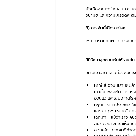
มักเกิดจากการโกนขนภายนอกขอ
อนามัย และความเครียดสะส
3) การคันที่เกิดจากโรค 
เช่น การคันที่มีผลจากโรคมะ
วิธีรักษาจุดซ่อนเร้นให้หายคัน
วิธีรักษาอาการคันที่จุดซ่อนเ
หากในปัจจุบันเรานิยมล้
เท่านั้น เพราะในอวัยวะ
อ่อนแอ และเสี่ยงเกิดโรค
หยุดการทาแป้ง หรือ ใช้
และ ค่า pH เหมาะกับจุดซ่
เลิกเกา แม้ว่าเราจะคัน
สะอาดอย่างที่เราเห็นนั่น
สวมใส่กางเกงในที่ทำจา